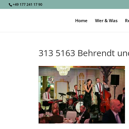
+49 177 241 17 90
Home
Wer & Was
R
313 5163 Behrendt u