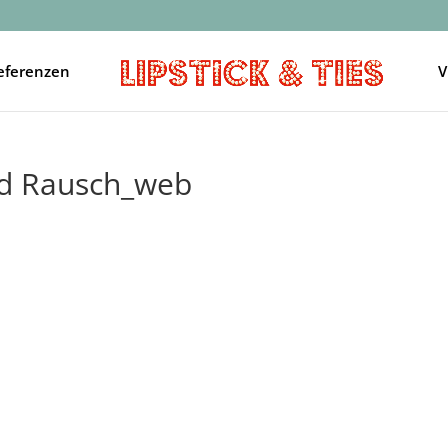
eferenzen
V
nd Rausch_web