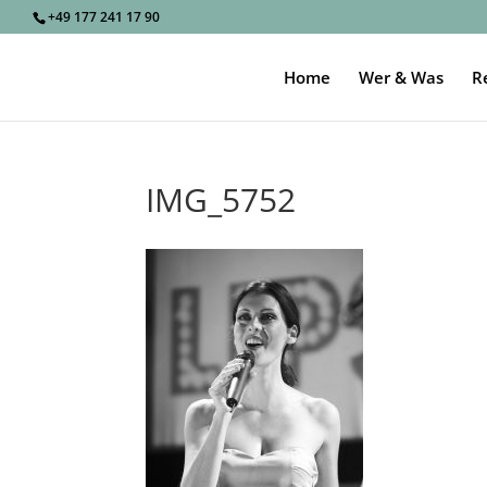
+49 177 241 17 90
Home
Wer & Was
R
IMG_5752