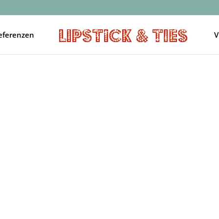
eferenzen
V