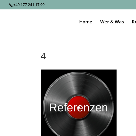
+49 177 241 17 90
Home
Wer & Was
R
4