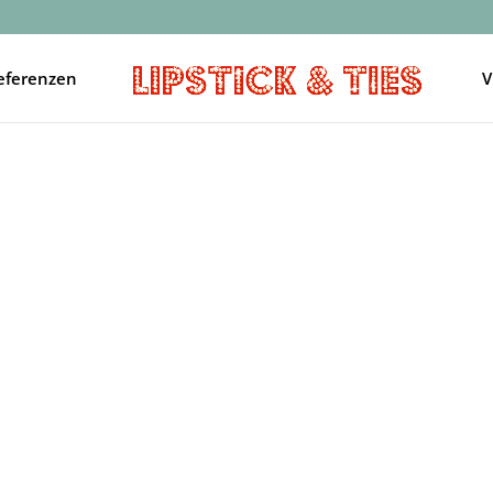
eferenzen
V