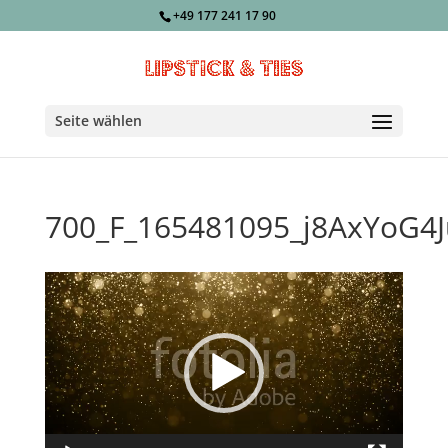
+49 177 241 17 90
Seite wählen
700_F_165481095_j8AxYoG4J
Video-
Player