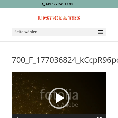
+49 177 241 17 90
Seite wählen
700_F_177036824_kCcpR96
Video-
Player